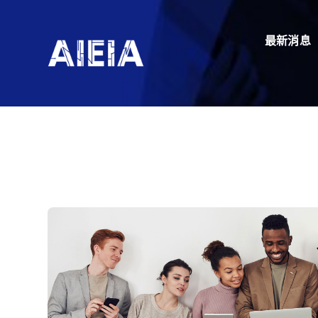
Skip
to
最新消息
Hello! We are Avada Digital Agency.
content
Our recent 