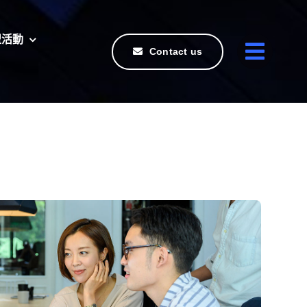
盟活動
Contact us
mentum placerat at elementum pretium.
 vivamus tempor bibendum id. Sit
pat hac dui id erat accumsan dignissim.