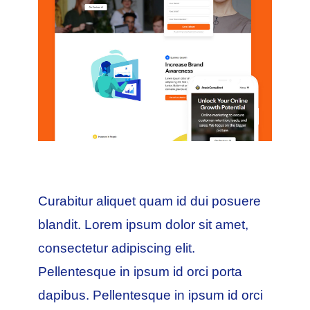
Curabitur aliquet quam id dui posuere
blandit. Lorem ipsum dolor sit amet,
consectetur adipiscing elit.
Pellentesque in ipsum id orci porta
dapibus. Pellentesque in ipsum id orci