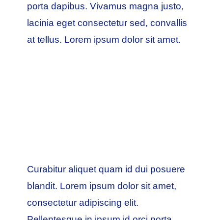
porta dapibus. Vivamus magna justo,
lacinia eget consectetur sed, convallis
at tellus. Lorem ipsum dolor sit amet.
Vivamus
suscipit tortor
eget.
Curabitur aliquet quam id dui posuere
blandit. Lorem ipsum dolor sit amet,
consectetur adipiscing elit.
Pellentesque in ipsum id orci porta