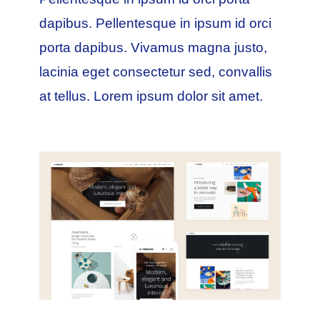
dapibus. Pellentesque in ipsum id orci
porta dapibus. Vivamus magna justo,
lacinia eget consectetur sed, convallis
at tellus. Lorem ipsum dolor sit amet.