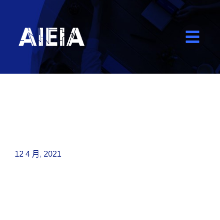
Skip
Exciting new tools for
to
designers
content
12 4 月, 2021
Pellentesque in
ipsum id orci.