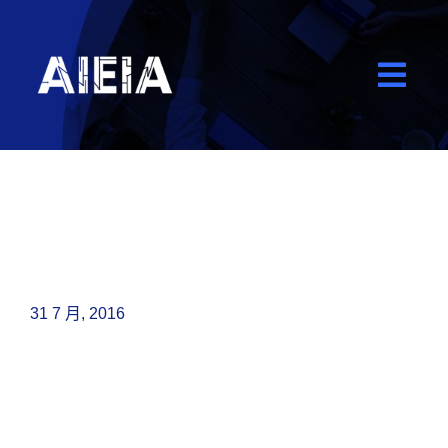
Skip
Why most businesses
to
fail in the first year
content
31 7 月, 2016
When is enough
good enough?