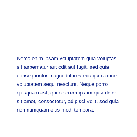
ad minim veniam.
Ulla laboris nisi ut aliquip ex ea
commodo consequat.
Aute irure dolor in reprehenderit in
voluptate
Nemo enim ipsam voluptatem quia voluptas
sit aspernatur aut odit aut fugit, sed quia
consequuntur magni dolores eos qui ratione
voluptatem sequi nesciunt. Neque porro
quisquam est, qui dolorem ipsum quia dolor
sit amet, consectetur, adipisci velit, sed quia
non numquam eius modi tempora.