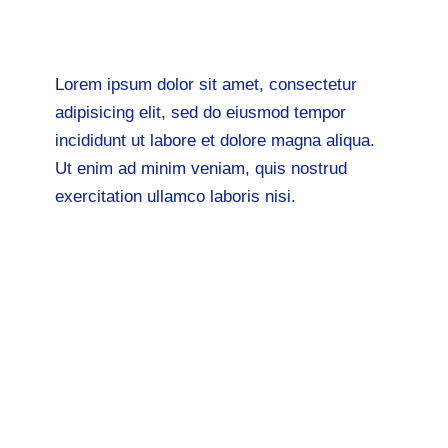
Alex Litoff
,
Event Farm
Lorem ipsum dolor sit amet, consectetur
adipisicing elit, sed do eiusmod tempor
incididunt ut labore et dolore magna aliqua.
Ut enim ad minim veniam, quis nostrud
exercitation ullamco laboris nisi.
Ut aliquip ex ea commodo
consequat. Duis aute irure
dolor in eaque ipsa quae
ab reprehenderit in voluptate
ons dolores.