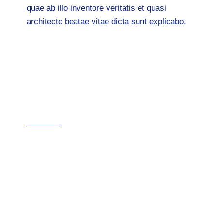
quae ab illo inventore veritatis et quasi
architecto beatae vitae dicta sunt explicabo.
Why most small
business fail in the
last year?
Lorem ipsum dolor sit amet,
consectetur
Adipisicing elit, sed do eiusmod tempor
incididunt