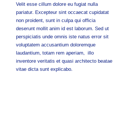
Velit esse cillum dolore eu fugiat nulla
pariatur. Excepteur sint occaecat cupidatat
non proident, sunt in culpa qui officia
deserunt mollit anim id est laborum. Sed ut
perspiciatis unde omnis iste natus error sit
voluptatem accusantium doloremque
laudantium, totam rem aperiam, illo
inventore veritatis et quasi architecto beatae
vitae dicta sunt explicabo.
Lorem ipsum dolor sit amet,
consectetur
Adipisicing elit, sed do eiusmod tempor
incididunt
Labore et dolore magna aliqua. Ut enim